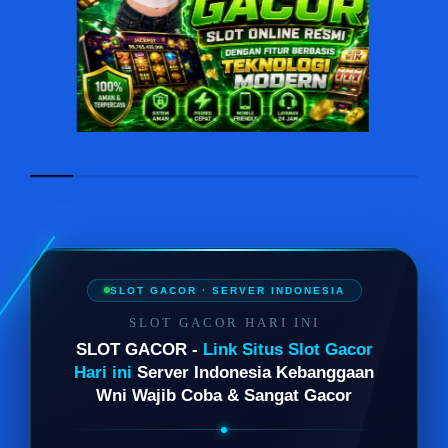
SLOT GACOR · SERVER INDONESIA
SLOT GACOR HARI INI
SLOT GACOR -
Link Situs Slot Gacor
Hari ini
Server Indonesia Kebanggaan
Wni Wajib Coba & Sangat Gacor