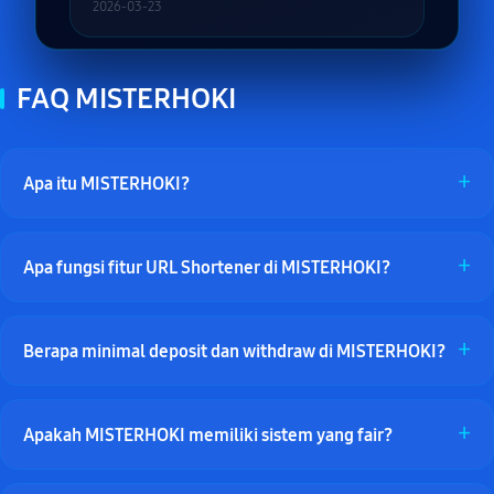
2026-03-23
FAQ MISTERHOKI
+
Apa itu MISTERHOKI?
MISTERHOKI merupakan
penguasa link gacor slot online
resmi
yang menyediakan berbagai pilihan game dari
+
Apa fungsi fitur URL Shortener di MISTERHOKI?
provider ternama, dilengkapi fitur
URL Shortener
terpercaya
untuk akses lebih cepat, aman, dan stabil.
Fitur URL Shortener di MISTERHOKI berfungsi untuk
mempermudah akses link resmi agar lebih singkat, cepat
+
Berapa minimal deposit dan withdraw di MISTERHOKI?
dibuka, serta menghindari kendala seperti blokir atau link
error saat login.
Minimal deposit di MISTERHOKI umumnya dimulai dari
Rp 20.000 dan minimal withdraw Rp 50.000. Tersedia
+
Apakah MISTERHOKI memiliki sistem yang fair?
metode transaksi lengkap seperti transfer bank, e-wallet,
QRIS, hingga cryptocurrency dengan proses cepat.