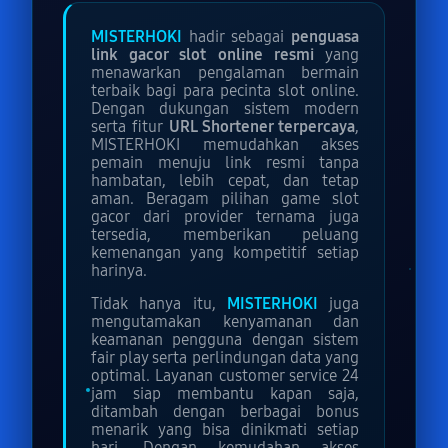
MISTERHOKI
hadir sebagai
penguasa
link gacor slot online resmi
yang
menawarkan pengalaman bermain
terbaik bagi para pecinta slot online.
Dengan dukungan sistem modern
serta fitur
URL Shortener terpercaya
,
MISTERHOKI memudahkan akses
pemain menuju link resmi tanpa
hambatan, lebih cepat, dan tetap
aman. Beragam pilihan game slot
gacor dari provider ternama juga
tersedia, memberikan peluang
kemenangan yang kompetitif setiap
harinya.
Tidak hanya itu,
MISTERHOKI
juga
mengutamakan kenyamanan dan
keamanan pengguna dengan sistem
fair play serta perlindungan data yang
optimal. Layanan customer service 24
jam siap membantu kapan saja,
ditambah dengan berbagai bonus
menarik yang bisa dinikmati setiap
hari. Dengan kemudahan akses