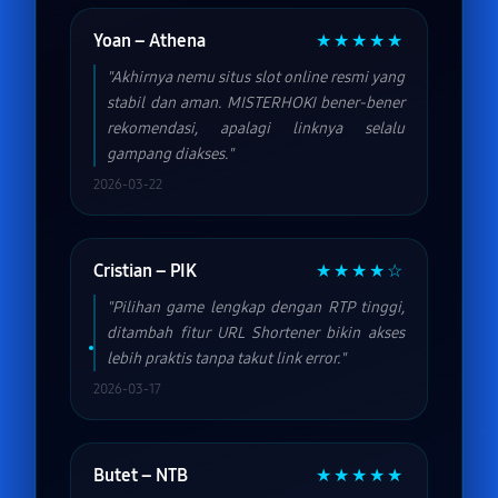
Yoan – Athena
★★★★★
"Akhirnya nemu situs slot online resmi yang
stabil dan aman. MISTERHOKI bener-bener
rekomendasi, apalagi linknya selalu
gampang diakses."
2026-03-22
Cristian – PIK
★★★★☆
"Pilihan game lengkap dengan RTP tinggi,
ditambah fitur URL Shortener bikin akses
lebih praktis tanpa takut link error."
2026-03-17
Butet – NTB
★★★★★