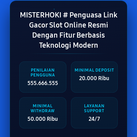
Layer Popup Close
MISTERHOKI # Penguasa Link
Gacor Slot Online Resmi
Dengan Fitur Berbasis
Teknologi Modern
PENILAIAN
MINIMAL DEPOSIT
PENGGUNA
20.000 Ribu
555.666.555
MINIMAL
LAYANAN
WITHDRAW
SUPPORT
50.000 Ribu
24/7