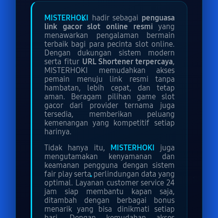
MISTERHOKI
hadir sebagai
penguasa
link gacor slot online resmi
yang
menawarkan pengalaman bermain
terbaik bagi para pecinta slot online.
Dengan dukungan sistem modern
serta fitur
URL Shortener terpercaya
,
MISTERHOKI memudahkan akses
pemain menuju link resmi tanpa
hambatan, lebih cepat, dan tetap
aman. Beragam pilihan game slot
gacor dari provider ternama juga
tersedia, memberikan peluang
kemenangan yang kompetitif setiap
harinya.
Tidak hanya itu,
MISTERHOKI
juga
mengutamakan kenyamanan dan
keamanan pengguna dengan sistem
fair play serta perlindungan data yang
optimal. Layanan customer service 24
jam siap membantu kapan saja,
ditambah dengan berbagai bonus
menarik yang bisa dinikmati setiap
hari. Dengan kemudahan akses