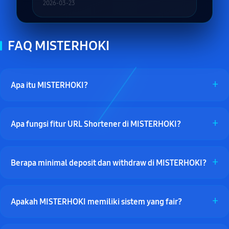
2026-03-23
FAQ MISTERHOKI
+
Apa itu MISTERHOKI?
MISTERHOKI merupakan
penguasa link gacor slot online
resmi
yang menyediakan berbagai pilihan game dari
+
Apa fungsi fitur URL Shortener di MISTERHOKI?
provider ternama, dilengkapi fitur
URL Shortener
terpercaya
untuk akses lebih cepat, aman, dan stabil.
Fitur URL Shortener di MISTERHOKI berfungsi untuk
mempermudah akses link resmi agar lebih singkat, cepat
+
Berapa minimal deposit dan withdraw di MISTERHOKI?
dibuka, serta menghindari kendala seperti blokir atau link
error saat login.
Minimal deposit di MISTERHOKI umumnya dimulai dari
Rp 20.000 dan minimal withdraw Rp 50.000. Tersedia
+
Apakah MISTERHOKI memiliki sistem yang fair?
metode transaksi lengkap seperti transfer bank, e-wallet,
QRIS, hingga cryptocurrency dengan proses cepat.