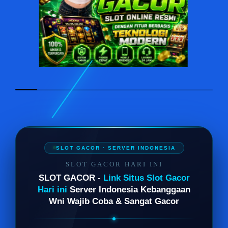
SLOT GACOR · SERVER INDONESIA
SLOT GACOR HARI INI
SLOT GACOR -
Link Situs Slot Gacor
Hari ini
Server Indonesia Kebanggaan
Wni Wajib Coba & Sangat Gacor